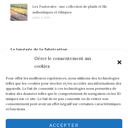
Les Pastorales : une collection de plaids et fils
authentiques et éthiques
juillet 2, 2024
Le langage de la fabrication
Gérer le consentement aux
Art
Dentelle Leavers
Laines françaises
Mode
cookies
Métiers d'art
sidobre
Soie Eri
Teintures naturelles
Textile
Tricolor
Pour offrir les meilleures expériences, nous utilisons des technologies
telles que les cookies pour stocker et/ou accéder aux informations des
appareils. Le fait de consentir à ces technologies nous permettra de
À propos de madeintownshop…
traiter des données telles que le comportement de navigation ou les ID
uniques sur ce site. Le fait de ne pas consentir ou de retirer son
Mon compte
consentement peut avoir un effet négatif sur certaines caractéristiques
et fonctions.
Page d’accueil
Politique de cookies (UE)
ACCEPTER
shop