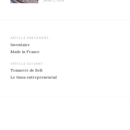
juillet 2, 2024
Navigation
ARTICLE PRÉCÉDENT :
Inventaire
de
Made in France
l’article
ARTICLE SUIVANT :
Tonnerre de Belt
Le tissu entrepreneurial