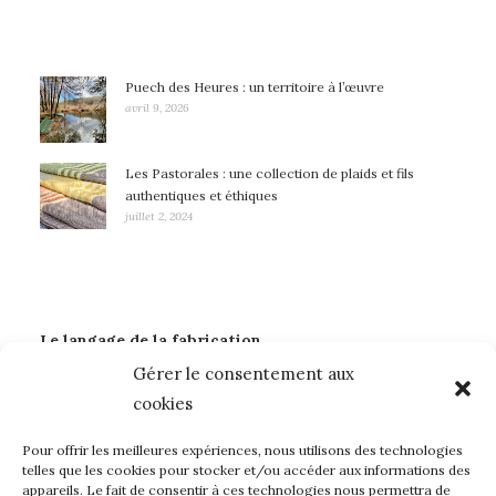
Puech des Heures : un territoire à l’œuvre
avril 9, 2026
Les Pastorales : une collection de plaids et fils
authentiques et éthiques
juillet 2, 2024
Le langage de la fabrication
Gérer le consentement aux
Art
Dentelle Leavers
Laines françaises
Mode
cookies
Métiers d'art
sidobre
Soie Eri
Teintures naturelles
Textile
Tricolor
Pour offrir les meilleures expériences, nous utilisons des technologies
telles que les cookies pour stocker et/ou accéder aux informations des
appareils. Le fait de consentir à ces technologies nous permettra de