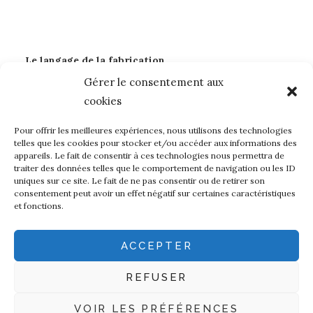
Le langage de la fabrication
Gérer le consentement aux
Art
Dentelle Leavers
Laines françaises
Mode
cookies
Métiers d'art
sidobre
Soie Eri
Teintures naturelles
Textile
Tricolor
Pour offrir les meilleures expériences, nous utilisons des technologies
telles que les cookies pour stocker et/ou accéder aux informations des
appareils. Le fait de consentir à ces technologies nous permettra de
À propos de madeintownshop…
traiter des données telles que le comportement de navigation ou les ID
uniques sur ce site. Le fait de ne pas consentir ou de retirer son
Mon compte
consentement peut avoir un effet négatif sur certaines caractéristiques
et fonctions.
Page d’accueil
Politique de cookies (UE)
ACCEPTER
shop
Panier
REFUSER
Validation de la commande
VOIR LES PRÉFÉRENCES
Conditions générales