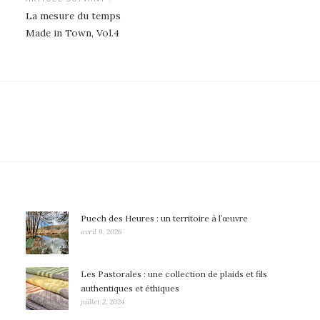
Navigation
La mesure du temps
de
Made in Town, Vol.4
l’article
Puech des Heures : un territoire à l’œuvre
avril 9, 2026
Les Pastorales : une collection de plaids et fils
authentiques et éthiques
juillet 2, 2024