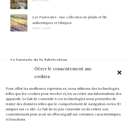
avril 9, 2026
Les Pastorales : une collection de plaids et fils
authentiques et éthiques
juillet 2, 2024
Le langage de la fabrication
Gérer le consentement aux
Art
Dentelle Leavers
Laines françaises
Mode
cookies
Métiers d'art
sidobre
Soie Eri
Teintures naturelles
Textile
Tricolor
Pour offrir les meilleures expériences, nous utilisons des technologies
telles que les cookies pour stocker et/ou accéder aux informations des
appareils. Le fait de consentir à ces technologies nous permettra de
À propos de madeintownshop…
traiter des données telles que le comportement de navigation ou les ID
uniques sur ce site. Le fait de ne pas consentir ou de retirer son
Mon compte
consentement peut avoir un effet négatif sur certaines caractéristiques
et fonctions.
Page d’accueil